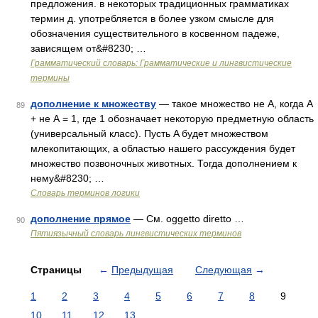
предложения. в некоторых традиционных грамматиках
термин д. употребляется в более узком смысле для
обозначения существительного в косвенном падеже,
зависящем от&#8230; …
Грамматический словарь: Грамматические и лингвистические
термины
дополнение к множеству
— такое множество не А, когда A
89
+ не А = 1, где 1 обозначает некоторую предметную область
(универсальный класс). Пусть A будет множеством
млекопитающих, а областью нашего рассуждения будет
множество позвоночных животных. Тогда дополнением к
нему&#8230; …
Словарь терминов логики
дополнение прямое
— См. oggetto diretto …
90
Пятиязычный словарь лингвистических терминов
Страницы
←
Предыдущая
Следующая
→
1
2
3
4
5
6
7
8
9
10
11
12
13