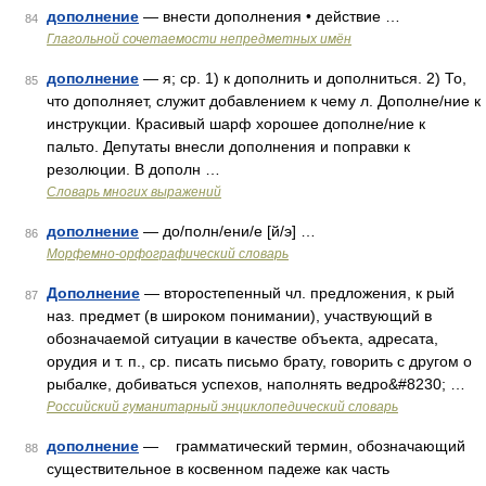
дополнение
— внести дополнения • действие …
84
Глагольной сочетаемости непредметных имён
дополнение
— я; ср. 1) к дополнить и дополниться. 2) То,
85
что дополняет, служит добавлением к чему л. Дополне/ние к
инструкции. Красивый шарф хорошее дополне/ние к
пальто. Депутаты внесли дополнения и поправки к
резолюции. В дополн …
Словарь многих выражений
дополнение
— до/полн/ени/е [й/э] …
86
Морфемно-орфографический словарь
Дополнение
— второстепенный чл. предложения, к рый
87
наз. предмет (в широком понимании), участвующий в
обозначаемой ситуации в качестве объекта, адресата,
орудия и т. п., ср. писать письмо брату, говорить с другом о
рыбалке, добиваться успехов, наполнять ведро&#8230; …
Российский гуманитарный энциклопедический словарь
дополнение
— грамматический термин, обозначающий
88
существительное в косвенном падеже как часть