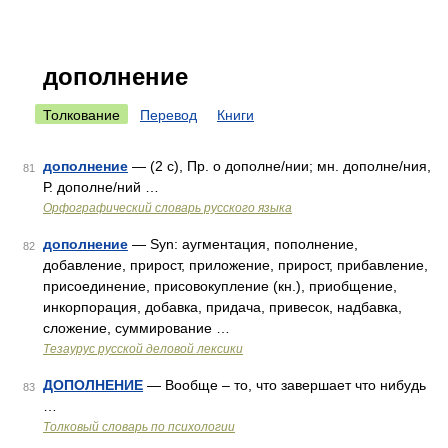
дополнение
Толкование
Перевод
Книги
дополнение
— (2 с), Пр. о дополне/нии; мн. дополне/ния,
81
Р. дополне/ний …
Орфографический словарь русского языка
дополнение
— Syn: аугментация, пополнение,
82
добавление, прирост, приложение, прирост, прибавление,
присоединение, присовокупление (кн.), приобщение,
инкорпорация, добавка, придача, привесок, надбавка,
сложение, суммирование …
Тезаурус русской деловой лексики
ДОПОЛНЕНИЕ
— Вообще – то, что завершает что нибудь
83
…
Толковый словарь по психологии